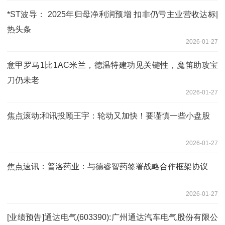
*ST波导： 2025年归母净利润预增 扣非仍亏主业营收达标|
热头条
2026-01-27
意甲罗马1比1AC米兰，德温特建功见关键性，魔笛助攻宝
刀仍未老
2026-01-27
焦点滚动:和讯投顾王宇：轮动又加快！要谨慎一些小盘股
2026-01-27
焦点速讯：普洛药业：与德睿智药签署战略合作框架协议
2026-01-27
[业绩预告]通达电气(603390):广州通达汽车电气股份有限公