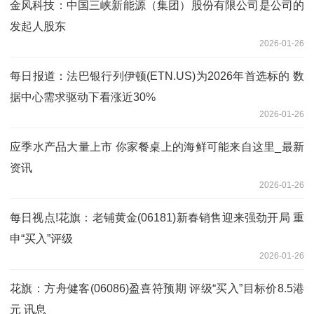
金风科技：中国三峡新能源（集团）股份有限公司是公司的
发起人股东
2026-01-26
每日报道：法巴银行列伊顿(ETN.US)为2026年首选标的 数
据中心需求驱动下看涨近30%
2026-01-26
应季水产品大量上市 你家餐桌上的海鲜可能来自这里_最新
资讯
2026-01-26
每日视点!花旗：老铺黄金(06181)新春销售迎来强劲开局 重
申“买入”评级
2026-01-26
花旗：方舟健客(06086)盈喜符预期 评级“买入”目标价8.5港
元 讯息