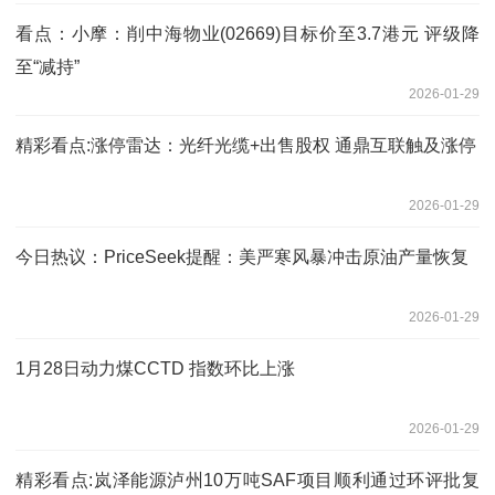
看点：小摩：削中海物业(02669)目标价至3.7港元 评级降
至“减持”
2026-01-29
精彩看点:涨停雷达：光纤光缆+出售股权 通鼎互联触及涨停
2026-01-29
今日热议：PriceSeek提醒：美严寒风暴冲击原油产量恢复
2026-01-29
1月28日动力煤CCTD 指数环比上涨
2026-01-29
精彩看点:岚泽能源泸州10万吨SAF项目顺利通过环评批复