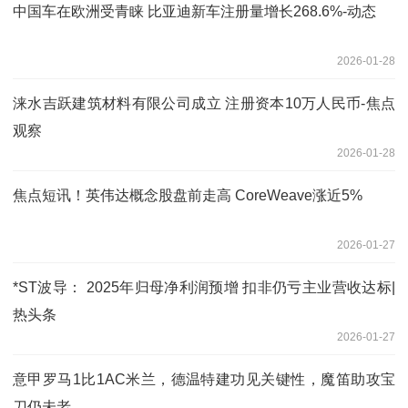
中国车在欧洲受青睐 比亚迪新车注册量增长268.6%-动态
2026-01-28
涞水吉跃建筑材料有限公司成立 注册资本10万人民币-焦点
观察
2026-01-28
焦点短讯！英伟达概念股盘前走高 CoreWeave涨近5%
2026-01-27
*ST波导： 2025年归母净利润预增 扣非仍亏主业营收达标|
热头条
2026-01-27
意甲罗马1比1AC米兰，德温特建功见关键性，魔笛助攻宝
刀仍未老