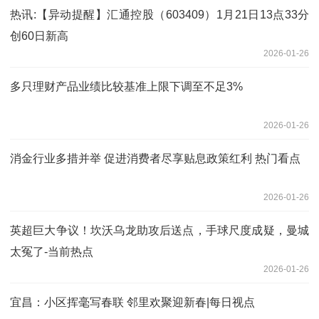
热讯:【异动提醒】汇通控股（603409）1月21日13点33分
创60日新高
2026-01-26
多只理财产品业绩比较基准上限下调至不足3%
2026-01-26
消金行业多措并举 促进消费者尽享贴息政策红利 热门看点
2026-01-26
英超巨大争议！坎沃乌龙助攻后送点，手球尺度成疑，曼城
太冤了-当前热点
2026-01-26
宜昌：小区挥毫写春联 邻里欢聚迎新春|每日视点