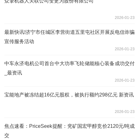
众擎机器人关联公司变更为股份有限公司
2026-01-23
最新快讯!济宁市任城区李营街道五里屯社区开展反电信诈骗
宣传服务活动
2026-01-23
中车永济电机公司首台中大功率飞轮储能核心装备成功交付
_最资讯
2026-01-23
宝能地产被冻结超16亿元股权，被执行额约298亿元 新资讯
2026-01-23
焦点速看：PriceSeek提醒：兖矿国宏甲醇竞价2120元/吨成
交