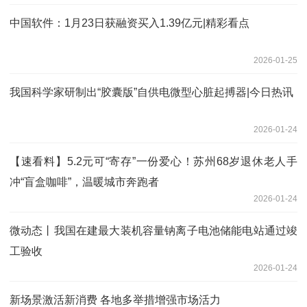
中国软件：1月23日获融资买入1.39亿元|精彩看点
2026-01-25
我国科学家研制出“胶囊版”自供电微型心脏起搏器|今日热讯
2026-01-24
【速看料】5.2元可“寄存”一份爱心！苏州68岁退休老人手
冲“盲盒咖啡”，温暖城市奔跑者
2026-01-24
微动态丨我国在建最大装机容量钠离子电池储能电站通过竣
工验收
2026-01-24
新场景激活新消费 各地多举措增强市场活力