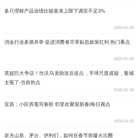
多只理财产品业绩比较基准上限下调至不足3%
2026-01-26
消金行业多措并举 促进消费者尽享贴息政策红利 热门看点
2026-01-26
英超巨大争议！坎沃乌龙助攻后送点，手球尺度成疑，曼城
太冤了-当前热点
2026-01-26
宜昌：小区挥毫写春联 邻里欢聚迎新春|每日视点
2026-01-25
农夫山泉、茅台、伊利们，如何在春节前爆火出圈