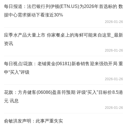
每日报道：法巴银行列伊顿(ETN.US)为2026年首选标的 数
据中心需求驱动下看涨近30%
2026-01-26
应季水产品大量上市 你家餐桌上的海鲜可能来自这里_最新
资讯
2026-01-26
每日视点!花旗：老铺黄金(06181)新春销售迎来强劲开局 重
申“买入”评级
2026-01-26
花旗：方舟健客(06086)盈喜符预期 评级“买入”目标价8.5港
元 讯息
2026-01-26
俞敏洪发声明：此事严重失实