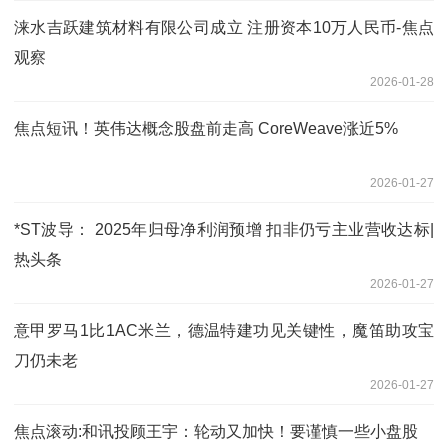
涞水吉跃建筑材料有限公司成立 注册资本10万人民币-焦点
观察
2026-01-28
焦点短讯！英伟达概念股盘前走高 CoreWeave涨近5%
2026-01-27
*ST波导： 2025年归母净利润预增 扣非仍亏主业营收达标|
热头条
2026-01-27
意甲罗马1比1AC米兰，德温特建功见关键性，魔笛助攻宝
刀仍未老
2026-01-27
焦点滚动:和讯投顾王宇：轮动又加快！要谨慎一些小盘股