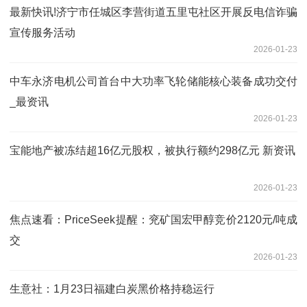
最新快讯!济宁市任城区李营街道五里屯社区开展反电信诈骗
宣传服务活动
2026-01-23
中车永济电机公司首台中大功率飞轮储能核心装备成功交付
_最资讯
2026-01-23
宝能地产被冻结超16亿元股权，被执行额约298亿元 新资讯
2026-01-23
焦点速看：PriceSeek提醒：兖矿国宏甲醇竞价2120元/吨成
交
2026-01-23
生意社：1月23日福建白炭黑价格持稳运行