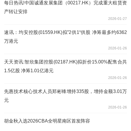
每日热讯!中国诚通发展集团（00217.HK）完成重大租赁资
产转让安排
2026-01-27
速讯：均安控股(01559.HK)拟”2供1“供股 净筹最多约6362
万港元
2026-01-26
天天资讯:智欣集团控股(02187.HK)拟折价15.00%配售合共
1.5亿股 净筹1.01亿港元
2026-01-26
先惠技术核心技术人员郑彬锋增持335股，增持金额3.01万
元
2026-01-26
胡金秋入选2026CBA全明星南区首发阵容