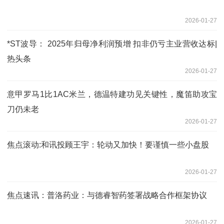
2026-01-27
*ST波导： 2025年归母净利润预增 扣非仍亏主业营收达标|
热头条
2026-01-27
意甲罗马1比1AC米兰，德温特建功见关键性，魔笛助攻宝
刀仍未老
2026-01-27
焦点滚动:和讯投顾王宇：轮动又加快！要谨慎一些小盘股
2026-01-27
焦点速讯：普洛药业：与德睿智药签署战略合作框架协议
2026-01-27