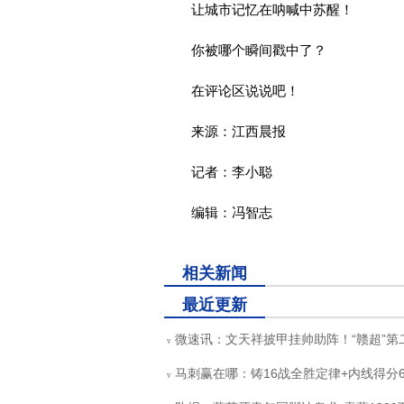
让城市记忆在呐喊中苏醒！
你被哪个瞬间戳中了？
在评论区说说吧！
来源：江西晨报
记者：李小聪
编辑：冯智志
关键词：
解缙
周瑜
吉安
赣超
文天祥
白居易
相关新闻
最近更新
微速讯：文天祥披甲挂帅助阵！“赣超”第
v
马刺赢在哪：铸16战全胜定律+内线得分6
v