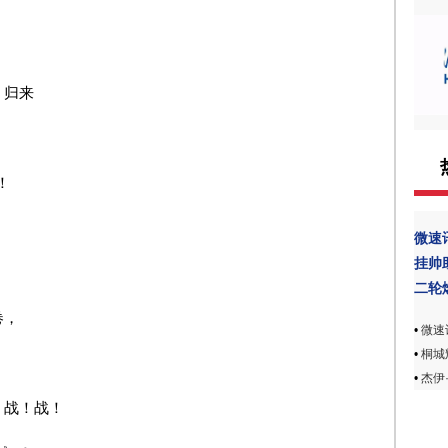
》归来
！
微速
挂帅
二轮
卷，
•
微速
•
桐城
•
杰伊·
！战！战！