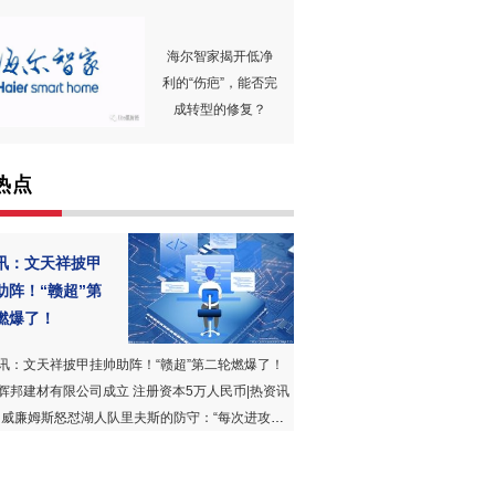
海尔智家揭开低净
利的“伤疤”，能否完
成转型的修复？
热点
讯：文天祥披甲
助阵！“赣超”第
燃爆了！
讯：文天祥披甲挂帅助阵！“赣超”第二轮燃爆了！
辉邦建材有限公司成立 注册资本5万人民币|热资讯
威廉姆斯怒怼湖人队里夫斯的防守：“每次进攻都被针对” 精选