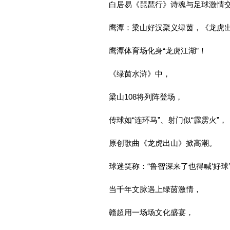
白居易《琵琶行》诗魂与足球激情
鹰潭：梁山好汉聚义绿茵，《龙虎
鹰潭体育场化身“龙虎江湖”！
《绿茵水浒》中，
梁山108将列阵登场，
传球如“连环马”、射门似“霹雳火”，
原创歌曲《龙虎出山》掀高潮。
球迷笑称：“鲁智深来了也得喊‘好球’
当千年文脉遇上绿茵激情，
赣超用一场场文化盛宴，