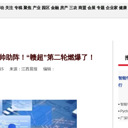
动
关注
专稿
聚焦
产业
园区
金融
房产
三农
商盟
会展
专题
企业家
健康
帅助阵！“赣超”第二轮燃爆了！
15
来源：江西晨报
编辑：
智能
行
•
智能
•
Pyc
•
广深