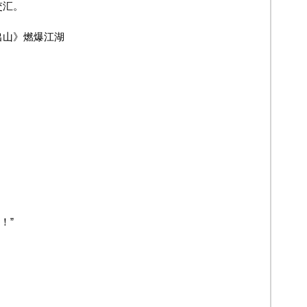
交汇。
出山》燃爆江湖
！”