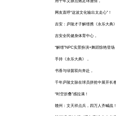
用千年文脉点燃足球激情，
网友直呼“这波文化输出太走心”！
吉安：庐陵才子解缙携《永乐大典
吉安全民健身体育中心，
“解缙”NPC实景扮演+舞蹈惊艳登场
手持《永乐大典》，
书香与绿茵双向奔赴，
千年庐陵文脉在球员拼抢中展开长
“时空折叠”感拉满！
赣州：文天祥点兵，四万人齐喊战