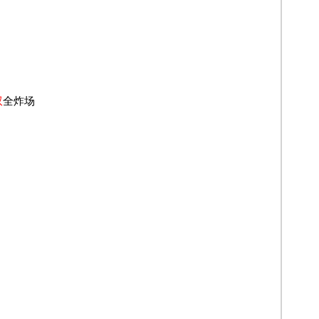
双
全炸场