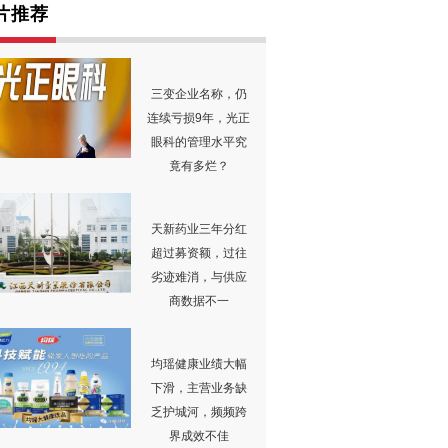
片推荐
三变企业名称，仍
连续亏损9年，光正
眼科的管理水平究
竟有多烂？
天新药业三年分红
超过募资额，过往
劣迹难消，与供应
商数据不一
均瑶健康业绩大幅
下滑，主营业务缺
乏护城河，频频跨
界成效不佳