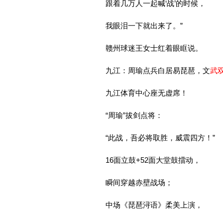
跟着几万人一起喊‘战’的时候，
我眼泪一下就出来了。”
赣州球迷王女士红着眼眶说。
九江：周瑜点兵白居易琵琶，文
武
九江体育中心座无虚席！
“周瑜”拔剑点将：
“此战，吾必将取胜，威震四方！”
16面立鼓+52面大堂鼓擂动，
瞬间穿越赤壁战场；
中场《琵琶浔语》柔美上演，