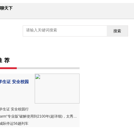
聊天下
搜索
推 荐
学生证 安全校园
学生证 安全校园行
harm“专业版”破解使用到2100年(超详细)，太秀、太赞、太好用！
城际停运56趟列车