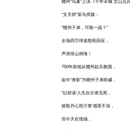
赣州“鸟巢”上演《千年宋城 文山点
“文天祥”策马挥旗：
“赣州子弟，可敢一战？”
全场四万球迷怒吼回应，
声浪排山倒海！
750年前他从赣州起兵救国，
如今“身影”为赣州子弟助威，
“以前读‘人生自古谁无死，
留取丹心照汗青’感受不深，
但今天在现场，