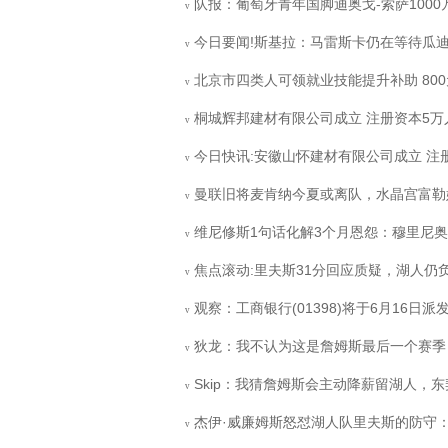
队报：葡萄牙青年国脚迪奥戈-索萨100
v
今日要闻!斯基拉：马雷斯卡仍在等待瓜
v
北京市四类人可领就业技能提升补助 800
v
桐城辉邦建材有限公司成立 注册资本5万
v
今日快讯:安徽山怀建材有限公司成立 注册
v
曼联旧将麦肯纳今夏或离队，水晶宫富勒
v
维尼修斯1句话化解3个月恩怨：穆里尼奥
v
焦点滚动:里夫斯31分回应质疑，湖人仍
v
观察：工商银行(01398)将于6月16日派发
v
狄龙：我不认为这是詹姆斯最后一个赛季
v
Skip：我猜詹姆斯会主动降薪留湖人，东
v
杰伊·威廉姆斯怒怼湖人队里夫斯的防守：
v