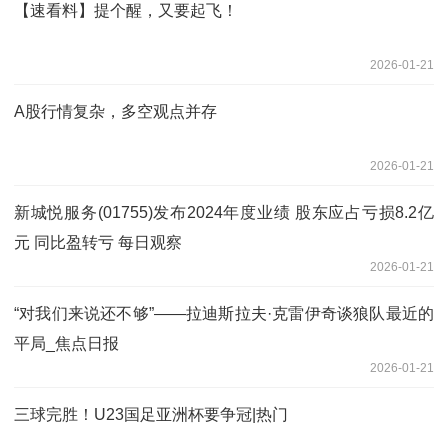
【速看料】提个醒，又要起飞！
2026-01-21
A股行情复杂，多空观点并存
2026-01-21
新城悦服务(01755)发布2024年度业绩 股东应占亏损8.2亿
元 同比盈转亏 每日观察
2026-01-21
“对我们来说还不够”——拉迪斯拉夫·克雷伊奇谈狼队最近的
平局_焦点日报
2026-01-21
三球完胜！U23国足亚洲杯要争冠|热门