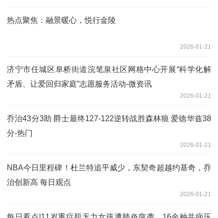
热点聚焦：融景暖心，悦行金陵
2026-01-21
济宁市任城区阜桥街道浣笔泉社区网格中心开展“科学化解
矛盾、让爱回归家庭”志愿服务活动-微资讯
2026-01-21
乔治43分3助 爵士最终127-122逆转战胜森林狼 爱德华兹38
分-热门
2026-01-21
NBA今日里程碑！杜兰特追平威少，东契奇超越约基奇，乔
治创新高 每日观点
2026-01-21
每日看点!11岁重症肌无力女孩遭肺炎突袭，16余种共病压