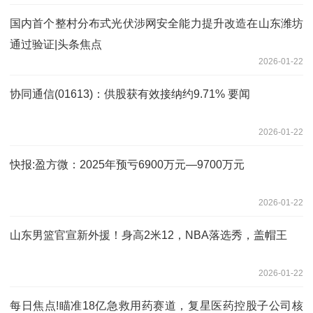
国内首个整村分布式光伏涉网安全能力提升改造在山东潍坊
通过验证|头条焦点
2026-01-22
协同通信(01613)：供股获有效接纳约9.71% 要闻
2026-01-22
快报:盈方微：2025年预亏6900万元—9700万元
2026-01-22
山东男篮官宣新外援！身高2米12，NBA落选秀，盖帽王
2026-01-22
每日焦点!瞄准18亿急救用药赛道，复星医药控股子公司核