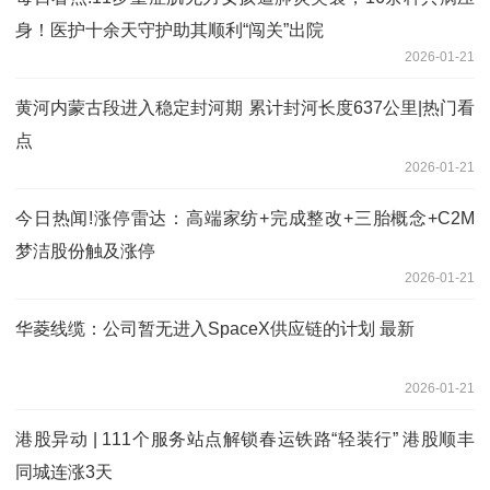
身！医护十余天守护助其顺利“闯关”出院
2026-01-21
黄河内蒙古段进入稳定封河期 累计封河长度637公里|热门看
点
2026-01-21
今日热闻!涨停雷达：高端家纺+完成整改+三胎概念+C2M
梦洁股份触及涨停
2026-01-21
华菱线缆：公司暂无进入SpaceX供应链的计划 最新
2026-01-21
港股异动 | 111个服务站点解锁春运铁路“轻装行” 港股顺丰
同城连涨3天